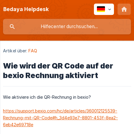
Bedaya Helpdesk
Artikel über:
FAQ
Wie wird der QR Code auf der
bexio Rechnung aktiviert
Wie aktiviere ich die QR-Rechnung in bexio?
https://support.bexio.com/hc/de/articles/360012125539-
Rechnung-mit-QR-Code#h_3d4e93e7-8801-453f-8ea2-
6eb42e69718e